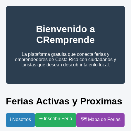
Bienvenido a
CRemprende
La plataforma gratuita que conecta ferias y
emprendedores de Costa Rica con ciudadanos y
turistas que desean descubrir talento local.
Ferias Activas y Proximas
➕ Inscribir Feria
ℹ️ Nosotros
🗺️ Mapa de Ferias