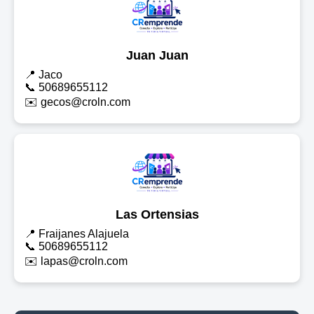
Juan Juan
📍 Jaco
📞 50689655112
✉️ gecos@croln.com
Las Ortensias
📍 Fraijanes Alajuela
📞 50689655112
✉️ lapas@croln.com