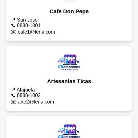
Cafe Don Pepe
📍 San Jose
📞 8888-1001
✉️ cafe1@feria.com
Artesanias Ticas
📍 Alajuela
📞 8888-1002
✉️ arte2@feria.com