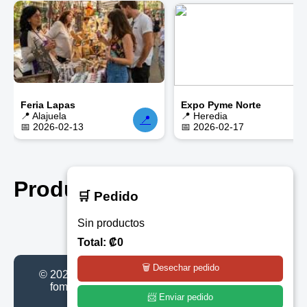
Feria Lapas
Expo Pyme Norte
📍 Alajuela
📍 Heredia
📍

📅 2026-02-13
📅 2026-02-17
Productos
← Volver
🛒 Pedido
Sin productos
Total: ₡0
🗑️ Desechar pedido
© 2026 CRemprende | Plataforma gratuita para
fomentar el emprendimiento en Costa Rica
📨 Enviar pedido
Visitantes: 218