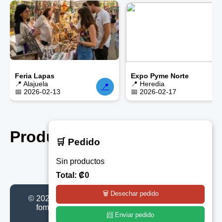
Feria Lapas
Expo Pyme Norte
📍 Alajuela
📍 Heredia
📍

📅 2026-02-13
📅 2026-02-17
Productos
← Volver
🛒 Pedido
Sin productos
Total: ₡0
🗑️ Desechar pedido
© 2026 CRemprende | Plataforma gratuita para
fomentar el emprendimiento en Costa Rica
📨 Enviar pedido
Visitantes: 209