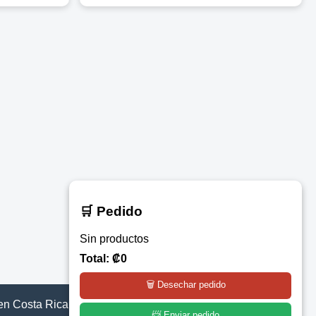
🛒 Pedido
Sin productos
Total: ₡0
🗑️ Desechar pedido
en Costa Rica
📨 Enviar pedido