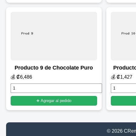
Producto 9 de Chocolate Puro
Producto
💰 ₡6,486
💰 ₡1,427
➕ Agregar al pedido
© 2026 CRemp