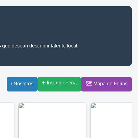
 que desean descubrir talento local.
➕ Inscribir Feria
ℹ️ Nosotros
🗺️ Mapa de Ferias