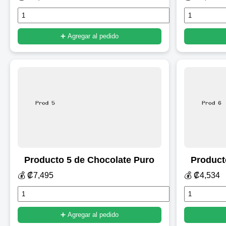
➕ Agregar al pedido
Producto 5 de Chocolate Puro
Product
💰 ₡7,495
💰 ₡4,534
➕ Agregar al pedido