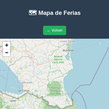
🗺️ Mapa de Ferias
← Volver
+
−